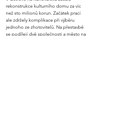
rekonstrukce kulturního domu za víc
než sto milionů korun. Začátek prací
ale zdržely komplikace při výběru
jednoho ze zhotovitelů. Na přestavbě
se podílejí dvě společnosti a město na
zakázku získalo dotaci čtyřicet dva
milionů.
Více informací