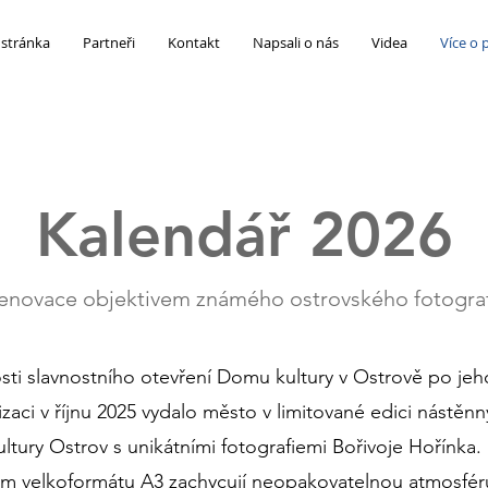
 stránka
Partneři
Kontakt
Napsali o nás
Videa
Více o 
Kalendář 2026
enovace objektivem známého ostrovského fotogra
tosti slavnostního otevření Domu kultury v Ostrově po jeh
zaci v říjnu 2025 vydalo město v limitované edici nástěnn
ltury Ostrov s unikátními fotografiemi Bořivoje Hořínka.
m velkoformátu A3 zachycují neopakovatelnou atmosfér