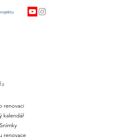
projektu
fa
o renovaci
ý kalendář
 Snímky
u renovace