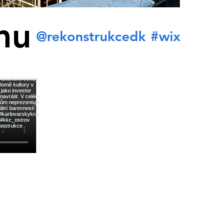
mu
@rekonstrukcedk
#wix