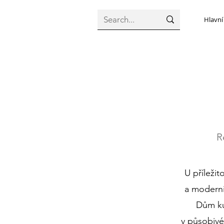
Hlavní
R
U příleži
a moderni
Dům ku
v působivé